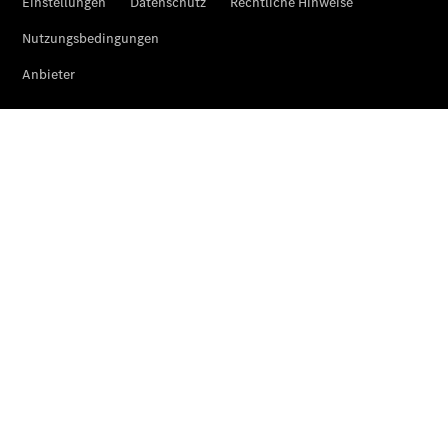
Ansprechpartner
Kontaktformular
Unternehmens
News
Events
Elektromobilität
Unternehmens
Informationen
Karriere bei
Weippert