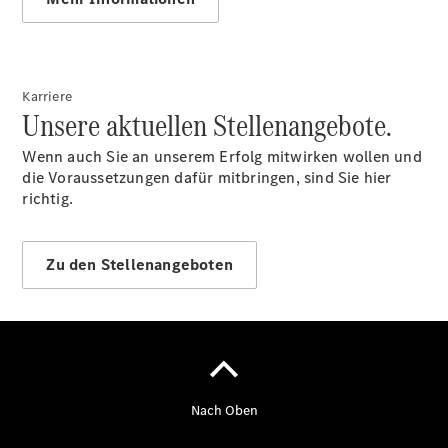
Serviceangebote
Reifen &
Kompletträder
Teile &
Karriere
Zubehör
Unsere aktuellen Stellenangebote.
Pannen- &
Schadenhilfe
Wenn auch Sie an unserem Erfolg mitwirken wollen und
Reparatur &
die Voraussetzungen dafür mitbringen, sind Sie hier
Werkstatt
richtig.
Rückrufe &
Umrüstungen
Warnung: Betrug
Zu den Stellenangeboten
beim
Gebrauchtwagenkauf
Service für
Reisemobile
Gebrauchtwagensuche
Finanzdienste
Digitale
Extras
Gebrauchtfahrzeugsuche