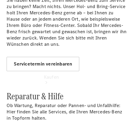
Sie haben keine Zeit, Ihren Mercedes-Benz zum Service
vereinbaren
zu bringen? Macht nichts. Unser Hol- und Bring-Service
Tel: +49
holt Ihren Mercedes-Benz gerne ab – bei Ihnen zu
7031 74860
Hause oder an jedem anderen Ort, wie beispielsweise
Ihrem Büro oder Fitness-Center. Sobald Ihr Mercedes-
Benz frisch gewartet und gewaschen ist, bringen wir ihn
wieder zurück. Wenden Sie sich bitte mit Ihren
Wünschen direkt an uns.
Servicetermin vereinbaren
Kaufen
Reparatur & Hilfe
Ob Wartung, Reparatur oder Pannen- und Unfallhilfe:
Hier finden Sie alle Services, die Ihren Mercedes-Benz
in Topform halten.
Übersicht
Junge