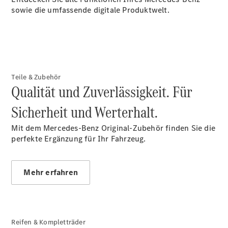
Serviceangebote
sowie die umfassende digitale Produktwelt.
Reifen &
Kompletträder
Teile &
Zubehör
Pannen- &
Schadenhilfe
Teile & Zubehör
Reparatur &
Qualität und Zuverlässigkeit. Für
Werkstatt
Rückrufe &
Sicherheit und Werterhalt.
Umrüstungen
Warnung: Betrug
Mit dem Mercedes-Benz Original-Zubehör finden Sie die
beim
perfekte Ergänzung für Ihr Fahrzeug.
Gebrauchtwagenkauf
Service für
Reisemobile
Mehr erfahren
Gebrauchtwagensuche
Finanzdienste
Digitale
Extras
Reifen & Kompletträder
Gebrauchtfahrzeugsuche