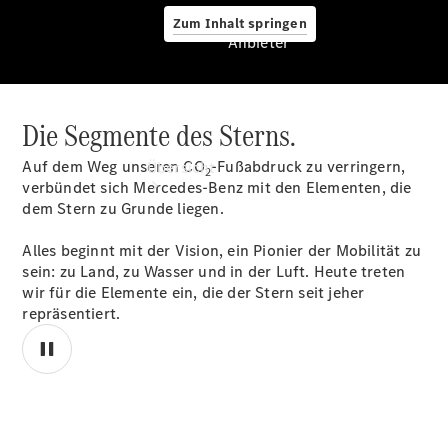
Zum Inhalt springen
Anbieter
Die Segmente des Sterns.
Anbieter
Auf dem Weg unseren CO
-Fußabdruck zu verringern,
Übersicht
2
verbündet sich Mercedes-Benz mit den Elementen, die
dem Stern zu Grunde liegen.
Alles beginnt mit der Vision, ein Pionier der Mobilität zu
sein: zu Land, zu Wasser und in der Luft. Heute treten
wir für die Elemente ein, die der Stern seit jeher
repräsentiert.
Startseite
Ansprechpartner
finden
Beratung
vereinbaren
Servicetermin
00:00 / 00:00