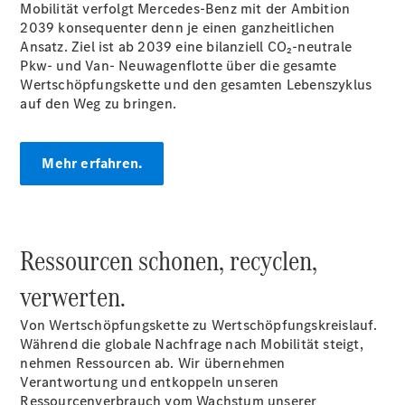
Mobilität verfolgt Mercedes-Benz mit der Ambition
Serviceangebote
2039 konsequenter denn je einen ganzheitlichen
Reifen &
Ansatz. Ziel ist ab 2039 eine bilanziell CO₂-neutrale
Kompletträder
Pkw- und Van- Neuwagenflotte über die gesamte
Teile &
Wertschöpfungskette und den gesamten Lebenszyklus
Zubehör
auf den Weg zu bringen.
Pannen- &
Schadenhilfe
Reparatur &
Mehr erfahren.
Werkstatt
Rückrufe &
Umrüstungen
Warnung: Betrug
beim
Ressourcen schonen, recyclen,
Gebrauchtwagenkauf
Service für
verwerten.
Reisemobile
Gebrauchtwagensuche
Von Wertschöpfungskette zu Wertschöpfungskreislauf.
Finanzdienste
Während die globale Nachfrage nach Mobilität steigt,
Digitale
nehmen Ressourcen ab. Wir übernehmen
Extras
Verantwortung und entkoppeln unseren
Gebrauchtfahrzeugsuche
Ressourcenverbrauch vom Wachstum unserer