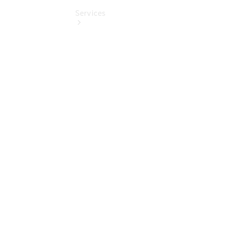
Services
Übersicht
Finanzdienste
Reifen &
Kompletträder
Reifen- und
Komplettradschutz