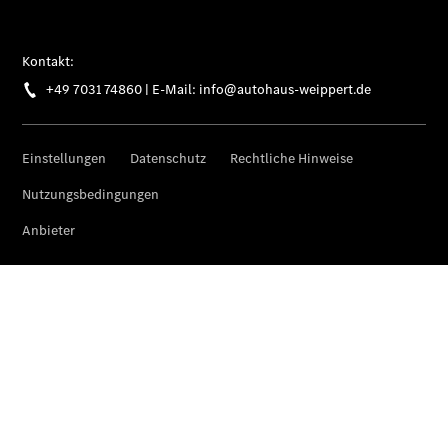
Übersicht
Gebrauchtwagensuche
Junge
Sterne
Digitale
Extras
Wartungsservice
-
Bedarfsgerechte
Wartung für
Ihren Mercedes-
Benz
Transporter.